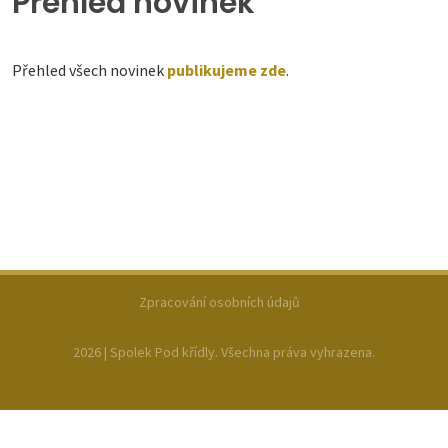
Přehled novinek
Přehled všech novinek
publikujeme zde
.
Zpracování osobních údajů
2026 | Spolek Pod křídly. Všechna práva vyhrazena.
script async src="https://www.googletagmanager.com/gtag/js?
id=UA-28382605-63"> window.dataLayer = window.dataLayer || [];