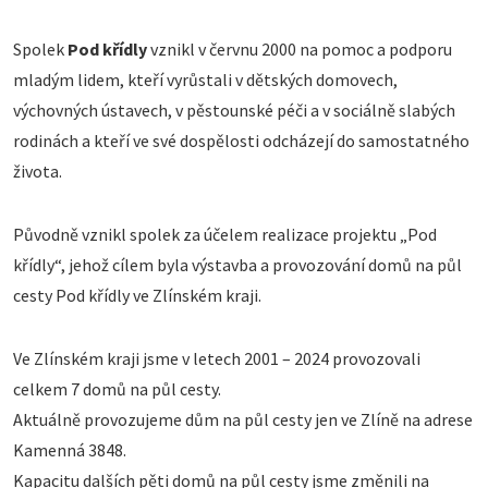
Spolek
Pod křídly
vznikl v červnu 2000 na pomoc a podporu
mladým lidem, kteří vyrůstali v dětských domovech,
výchovných ústavech, v pěstounské péči a v sociálně slabých
rodinách a kteří ve své dospělosti odcházejí do samostatného
života.
Původně vznikl spolek za účelem realizace projektu „Pod
křídly“, jehož cílem byla výstavba a provozování domů na půl
cesty Pod křídly ve Zlínském kraji.
Ve Zlínském kraji jsme v letech 2001 – 2024 provozovali
celkem 7 domů na půl cesty.
Aktuálně provozujeme dům na půl cesty jen ve Zlíně na adrese
Kamenná 3848.
Kapacitu dalších pěti domů na půl cesty jsme změnili na