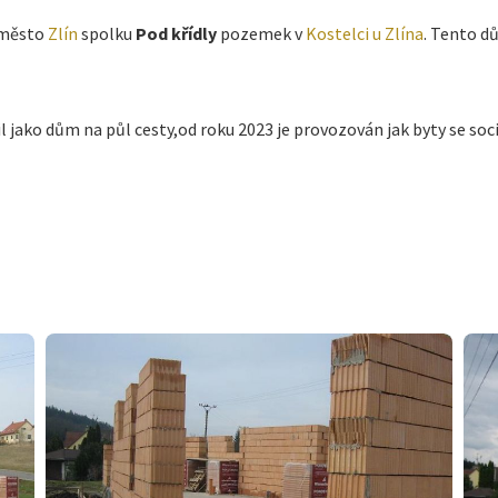
 město
Zlín
spolku
Pod křídly
pozemek v
Kostelci u Zlína
. Tento d
l jako dům na půl cesty,od roku 2023 je provozován jak byty se soc